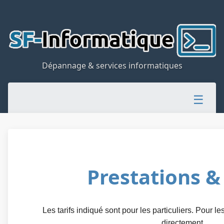
Dépannage & services informatiques
☰
CONDITIONS GÉNÉRALES
CONTACT
ACCUEIL
TARIFS
BLOG
Prestations & 
Les tarifs indiqué sont pour les particuliers. Pour l
directement.