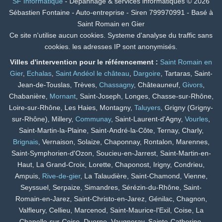
SF Informatique
- Dépannage & services informatiques © 2026
Sébastien Fontaine - Auto-entreprise - Siren 799970991 - Basé à
Saint Romain en Gier
Ce site n'utilise aucun cookies. Systeme d'analyse du traffic sans
cookies. les adresses IP sont anonymisés.
Villes d'intervention pour le référencement :
Saint Romain en
Gier
,
Echalas
,
Saint Andéol le château
,
Dargoire
, Tartaras, Saint-
Jean-de-Touslas, Trèves,
Chassagny
, Châteauneuf,
Givors
,
Chabanière,
Mornant
, Saint-Joseph, Longes, Chasse-sur-Rhône,
Loire-sur-Rhône, Les Haies, Montagny,
Taluyers
, Grigny (Grigny-
sur-Rhône), Millery,
Communay
, Saint-Laurent-d'Agny,
Vourles
,
Saint-Martin-la-Plaine, Saint-André-la-Côte, Ternay, Charly,
Brignais
, Vernaison, Solaize, Chaponnay, Rontalon, Marennes,
Saint-Symphorien-d'Ozon, Soucieu-en-Jarrest, Saint-Martin-en-
Haut, La Grand-Croix, Lorette, Chaponost, Irigny, Condrieu,
Ampuis,
Rive-de-gier
, La Talaudière, Saint-Chamond, Vienne,
Seyssuel, Serpaize, Simandres, Sérézin-du-Rhône, Saint-
Romain-en-Jarez, Saint-Christo-en-Jarez, Génilac, Chagnon,
Valfleury, Cellieu, Marcenod, Saint-Maurice-l'Exil, Coise, La
Chapelle-sur-Coise, Duerne, Vaugneray, Sainte-Catherine,