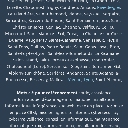
Soucieu-en-Jarrest, Saint-Martin-en-Haut, La Grand-Croix,
Lorette, Chaponost, Irigny, Condrieu, Ampuis,
Rive-de-gier
,
La Talaudière, Saint-Chamond, Vienne, Seyssuel, Serpaize,
Simandres, Sérézin-du-Rhône, Saint-Romain-en-Jarez, Saint-
Christo-en-Jarez, Génilac, Chagnon, Valfleury, Cellieu,
Marcenod, Saint-Maurice-l'Exil, Coise, La Chapelle-sur-Coise,
Duerne, Vaugneray, Sainte-Catherine, Vénissieux, Feyzin,
Saint-Fons, Oullins, Pierre-Bénite, Saint-Genis-Laval, Bron,
Sainte-Foy-lès-Lyon, Saint-Jean-Bonnefonds, La Ricamarie,
Saint-Héand, Saint-Forgeux-Lespinasse, Montrottier,
Châteauneuf (Loire), Sérézin-sur-Gier, Saint-Romain-en-Gal,
Albigny-sur-Rhône, Serrières, Andance, Sainte-Agathe-la-
Bouteresse, Bessenay, Malleval,
Vienne
,
Lyon
, Saint-étienne,
Mots clé pour référencement :
aide, assistance
informatique, dépannage informatique, installation
informatique, infogérance, site web, mise en place ERP, mise
en place CRM, mise en ligne site internet, cybersécurité,
cybermalveillance, conseil en informatique, maintenance
informatique, migration vers linux, installation de serveur,