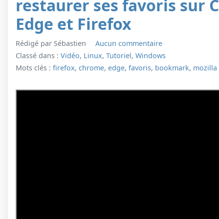
restaurer ses favoris sur
Edge et Firefox
Rédigé par Sébastien
Aucun commentaire
Classé dans :
Vidéo
,
Linux
,
Tutoriel
,
Windows
Mots clés :
firefox
,
chrome
,
edge
,
favoris
,
bookmark
,
mozilla