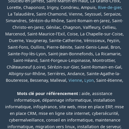
Soucieu-en-Jarrest, Saint-Martin-en-Haut, La Grand-Croix,
Lorette, Chaponost, Irigny, Condrieu, Ampuis,
Rive-de-gier
,
La Talaudière, Saint-Chamond, Vienne, Seyssuel, Serpaize,
Simandres, Sérézin-du-Rhône, Saint-Romain-en-Jarez, Saint-
Christo-en-Jarez, Génilac, Chagnon, Valfleury, Cellieu,
Marcenod, Saint-Maurice-l'Exil, Coise, La Chapelle-sur-Coise,
Duerne, Vaugneray, Sainte-Catherine, Vénissieux, Feyzin,
Saint-Fons, Oullins, Pierre-Bénite, Saint-Genis-Laval, Bron,
Sainte-Foy-lès-Lyon, Saint-Jean-Bonnefonds, La Ricamarie,
Saint-Héand, Saint-Forgeux-Lespinasse, Montrottier,
Châteauneuf (Loire), Sérézin-sur-Gier, Saint-Romain-en-Gal,
Albigny-sur-Rhône, Serrières, Andance, Sainte-Agathe-la-
Bouteresse, Bessenay, Malleval,
Vienne
,
Lyon
, Saint-étienne,
Mots clé pour référencement :
aide, assistance
informatique, dépannage informatique, installation
informatique, infogérance, site web, mise en place ERP, mise
en place CRM, mise en ligne site internet, cybersécurité,
cybermalveillance, conseil en informatique, maintenance
informatique, migration vers linux, installation de serveur,